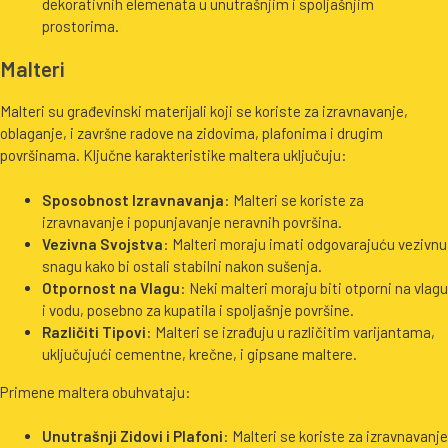
dekorativnih elemenata u unutrašnjim i spoljašnjim
prostorima.
Malteri
Malteri su građevinski materijali koji se koriste za izravnavanje,
oblaganje, i završne radove na zidovima, plafonima i drugim
površinama. Ključne karakteristike maltera uključuju:
Sposobnost Izravnavanja
: Malteri se koriste za
izravnavanje i popunjavanje neravnih površina.
Vezivna Svojstva
: Malteri moraju imati odgovarajuću vezivnu
snagu kako bi ostali stabilni nakon sušenja.
Otpornost na Vlagu
: Neki malteri moraju biti otporni na vlagu
i vodu, posebno za kupatila i spoljašnje površine.
Različiti Tipovi
: Malteri se izrađuju u različitim varijantama,
uključujući cementne, krečne, i gipsane maltere.
Primene maltera obuhvataju:
Unutrašnji Zidovi i Plafoni
: Malteri se koriste za izravnavanje