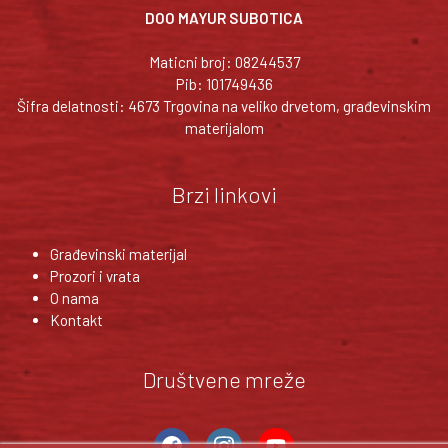
DOO MAYUR SUBOTICA
Maticni broj: 08244537
Pib: 101749436
Šifra delatnosti: 4673 Trgovina na veliko drvetom, građevinskim
materijalom
Brzi linkovi
Građevinski materijal
Prozori i vrata
O nama
Kontakt
Društvene mreže