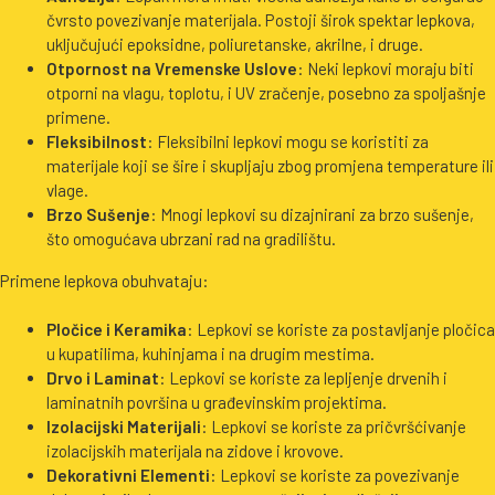
čvrsto povezivanje materijala. Postoji širok spektar lepkova,
uključujući epoksidne, poliuretanske, akrilne, i druge.
Otpornost na Vremenske Uslove
: Neki lepkovi moraju biti
otporni na vlagu, toplotu, i UV zračenje, posebno za spoljašnje
primene.
Fleksibilnost
: Fleksibilni lepkovi mogu se koristiti za
materijale koji se šire i skupljaju zbog promjena temperature ili
vlage.
Brzo Sušenje
: Mnogi lepkovi su dizajnirani za brzo sušenje,
što omogućava ubrzani rad na gradilištu.
Primene lepkova obuhvataju:
Pločice i Keramika
: Lepkovi se koriste za postavljanje pločica
u kupatilima, kuhinjama i na drugim mestima.
Drvo i Laminat
: Lepkovi se koriste za lepljenje drvenih i
laminatnih površina u građevinskim projektima.
Izolacijski Materijali
: Lepkovi se koriste za pričvršćivanje
izolacijskih materijala na zidove i krovove.
Dekorativni Elementi
: Lepkovi se koriste za povezivanje