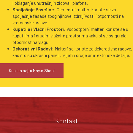
i oblaganje unutrašnjih zidova i plafona.
Spoljašnje Površine
: Cementni malteri koriste se za
spoljašnje fasade zbog njihove izdržljivosti i otpornosti na
vremenske uslove.
Kupatila i Vlažni Prostori
: Vodootporni malteri koriste se u
kupatilima i drugim vlažnim prostorima kako bi se osigurala
otpornost na vlagu.
Dekorativni Radovi
: Malteri se koriste za dekorativne radove,
kao što su ukrasni paneli, reljefi i druge arhitektonske detalje.
Kupi na sajtu Mayur Shop!
Kontakt